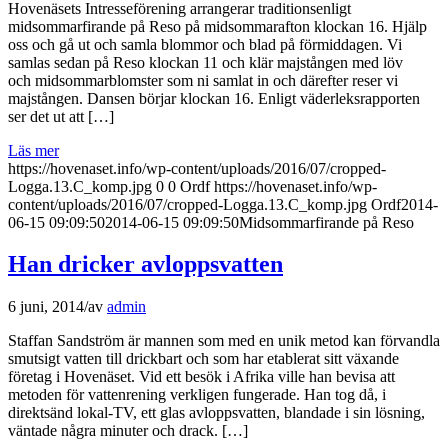
Hovenäsets Intresseförening arrangerar traditionsenligt
midsommarfirande på Reso på midsommarafton klockan 16. Hjälp
oss och gå ut och samla blommor och blad på förmiddagen. Vi
samlas sedan på Reso klockan 11 och klär majstången med löv
och midsommarblomster som ni samlat in och därefter reser vi
majstången. Dansen börjar klockan 16. Enligt väderleksrapporten
ser det ut att […]
Läs mer
https://hovenaset.info/wp-content/uploads/2016/07/cropped-
Logga.13.C_komp.jpg
0
0
Ordf
https://hovenaset.info/wp-
content/uploads/2016/07/cropped-Logga.13.C_komp.jpg
Ordf
2014-
06-15 09:09:50
2014-06-15 09:09:50
Midsommarfirande på Reso
Han dricker avloppsvatten
6 juni, 2014
/
av
admin
Staffan Sandström är mannen som med en unik metod kan förvandla
smutsigt vatten till drickbart och som har etablerat sitt växande
företag i Hovenäset. Vid ett besök i Afrika ville han bevisa att
metoden för vattenrening verkligen fungerade. Han tog då, i
direktsänd lokal-TV, ett glas avloppsvatten, blandade i sin lösning,
väntade några minuter och drack. […]