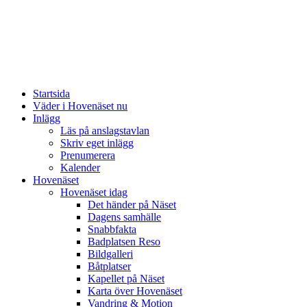
Startsida
Väder i Hovenäset nu
Inlägg
Läs på anslagstavlan
Skriv eget inlägg
Prenumerera
Kalender
Hovenäset
Hovenäset idag
Det händer på Näset
Dagens samhälle
Snabbfakta
Badplatsen Reso
Bildgalleri
Båtplatser
Kapellet på Näset
Karta över Hovenäset
Vandring & Motion