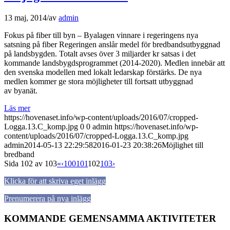
13 maj, 2014
/
av
admin
Fokus på fiber till byn – Byalagen vinnare i regeringens nya
satsning på fiber Regeringen anslår medel för bredbandsutbyggnad
på landsbygden. Totalt avses över 3 miljarder kr satsas i det
kommande landsbygdsprogrammet (2014-2020). Medlen innebär att
den svenska modellen med lokalt ledarskap förstärks. De nya
medlen kommer ge stora möjligheter till fortsatt utbyggnad
av byanät.
Läs mer
https://hovenaset.info/wp-content/uploads/2016/07/cropped-
Logga.13.C_komp.jpg
0
0
admin
https://hovenaset.info/wp-
content/uploads/2016/07/cropped-Logga.13.C_komp.jpg
admin
2014-05-13 22:29:58
2016-01-23 20:38:26
Möjlighet till
bredband
Sida 102 av 103
«
‹
100
101
102
103
›
Klicka för att skriva eget inlägg
Prenumerera på nya inlägg
KOMMANDE GEMENSAMMA AKTIVITETER