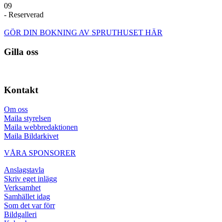
09
- Reserverad
GÖR DIN BOKNING AV SPRUTHUSET HÄR
Gilla oss
Kontakt
Om oss
Maila styrelsen
Maila webbredaktionen
Maila Bildarkivet
VÅRA SPONSORER
Anslagstavla
Skriv eget inlägg
Verksamhet
Samhället idag
Som det var förr
Bildgalleri