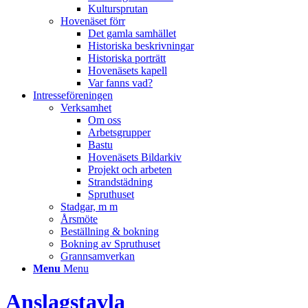
Kultursprutan
Hovenäset förr
Det gamla samhället
Historiska beskrivningar
Historiska porträtt
Hovenäsets kapell
Var fanns vad?
Intresseföreningen
Verksamhet
Om oss
Arbetsgrupper
Bastu
Hovenäsets Bildarkiv
Projekt och arbeten
Strandstädning
Spruthuset
Stadgar, m m
Årsmöte
Beställning & bokning
Bokning av Spruthuset
Grannsamverkan
Menu
Menu
Anslagstavla