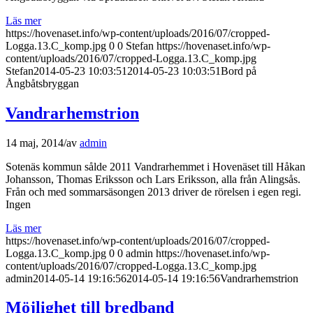
Läs mer
https://hovenaset.info/wp-content/uploads/2016/07/cropped-
Logga.13.C_komp.jpg
0
0
Stefan
https://hovenaset.info/wp-
content/uploads/2016/07/cropped-Logga.13.C_komp.jpg
Stefan
2014-05-23 10:03:51
2014-05-23 10:03:51
Bord på
Ångbåtsbryggan
Vandrarhemstrion
14 maj, 2014
/
av
admin
Sotenäs kommun sålde 2011 Vandrarhemmet i Hovenäset till Håkan
Johansson, Thomas Eriksson och Lars Eriksson, alla från Alingsås.
Från och med sommarsäsongen 2013 driver de rörelsen i egen regi.
Ingen
Läs mer
https://hovenaset.info/wp-content/uploads/2016/07/cropped-
Logga.13.C_komp.jpg
0
0
admin
https://hovenaset.info/wp-
content/uploads/2016/07/cropped-Logga.13.C_komp.jpg
admin
2014-05-14 19:16:56
2014-05-14 19:16:56
Vandrarhemstrion
Möjlighet till bredband