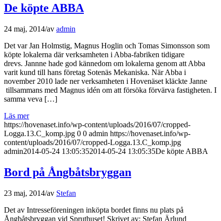
De köpte ABBA
24 maj, 2014
/
av
admin
Det var Jan Holmstig, Magnus Hoglin och Tomas Simonsson som
köpte lokalerna där verksamheten i Abba-fabriken tidigare
drevs. Jannne hade god kännedom om lokalerna genom att Abba
varit kund till hans företag Sotenäs Mekaniska. När Abba i
november 2010 lade ner verksamheten i Hovenäset kläckte Janne
tillsammans med Magnus idén om att försöka förvärva fastigheten. I
samma veva […]
Läs mer
https://hovenaset.info/wp-content/uploads/2016/07/cropped-
Logga.13.C_komp.jpg
0
0
admin
https://hovenaset.info/wp-
content/uploads/2016/07/cropped-Logga.13.C_komp.jpg
admin
2014-05-24 13:05:35
2014-05-24 13:05:35
De köpte ABBA
Bord på Ångbåtsbryggan
23 maj, 2014
/
av
Stefan
Det av Intresseföreningen inköpta bordet finns nu plats på
Ångbåtsbryggan vid Spruthuset! Skrivet av: Stefan Ärlund