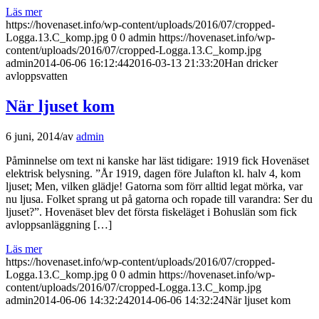
Läs mer
https://hovenaset.info/wp-content/uploads/2016/07/cropped-
Logga.13.C_komp.jpg
0
0
admin
https://hovenaset.info/wp-
content/uploads/2016/07/cropped-Logga.13.C_komp.jpg
admin
2014-06-06 16:12:44
2016-03-13 21:33:20
Han dricker
avloppsvatten
När ljuset kom
6 juni, 2014
/
av
admin
Påminnelse om text ni kanske har läst tidigare: 1919 fick Hovenäset
elektrisk belysning. ”År 1919, dagen före Julafton kl. halv 4, kom
ljuset; Men, vilken glädje! Gatorna som förr alltid legat mörka, var
nu ljusa. Folket sprang ut på gatorna och ropade till varandra: Ser du
ljuset?”. Hovenäset blev det första fiskeläget i Bohuslän som fick
avloppsanläggning […]
Läs mer
https://hovenaset.info/wp-content/uploads/2016/07/cropped-
Logga.13.C_komp.jpg
0
0
admin
https://hovenaset.info/wp-
content/uploads/2016/07/cropped-Logga.13.C_komp.jpg
admin
2014-06-06 14:32:24
2014-06-06 14:32:24
När ljuset kom