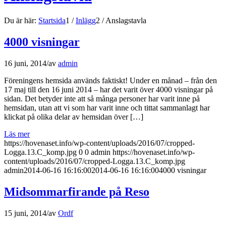
Du är här:
Startsida
1
/
Inlägg
2
/
Anslagstavla
4000 visningar
16 juni, 2014
/
av
admin
Föreningens hemsida används faktiskt! Under en månad – från den
17 maj till den 16 juni 2014 – har det varit över 4000 visningar på
sidan. Det betyder inte att så många personer har varit inne på
hemsidan, utan att vi som har varit inne och tittat sammanlagt har
klickat på olika delar av hemsidan över […]
Läs mer
https://hovenaset.info/wp-content/uploads/2016/07/cropped-
Logga.13.C_komp.jpg
0
0
admin
https://hovenaset.info/wp-
content/uploads/2016/07/cropped-Logga.13.C_komp.jpg
admin
2014-06-16 16:16:00
2014-06-16 16:16:00
4000 visningar
Midsommarfirande på Reso
15 juni, 2014
/
av
Ordf