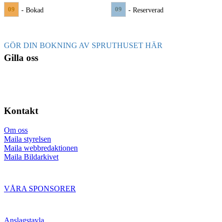
09
09
- Bokad
- Reserverad
GÖR DIN BOKNING AV SPRUTHUSET HÄR
Gilla oss
Kontakt
Om oss
Maila styrelsen
Maila webbredaktionen
Maila Bildarkivet
VÅRA SPONSORER
Anslagstavla