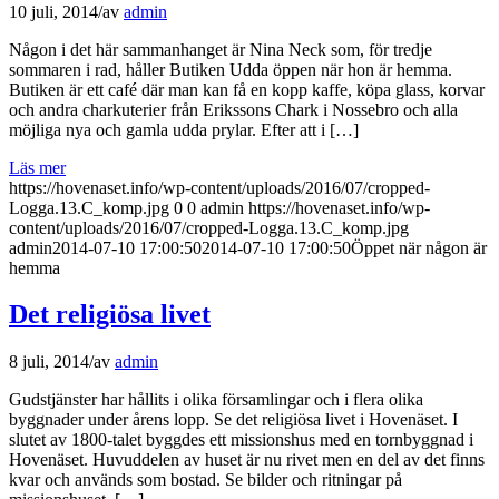
10 juli, 2014
/
av
admin
Någon i det här sammanhanget är Nina Neck som, för tredje
sommaren i rad, håller Butiken Udda öppen när hon är hemma.
Butiken är ett café där man kan få en kopp kaffe, köpa glass, korvar
och andra charkuterier från Erikssons Chark i Nossebro och alla
möjliga nya och gamla udda prylar. Efter att i […]
Läs mer
https://hovenaset.info/wp-content/uploads/2016/07/cropped-
Logga.13.C_komp.jpg
0
0
admin
https://hovenaset.info/wp-
content/uploads/2016/07/cropped-Logga.13.C_komp.jpg
admin
2014-07-10 17:00:50
2014-07-10 17:00:50
Öppet när någon är
hemma
Det religiösa livet
8 juli, 2014
/
av
admin
Gudstjänster har hållits i olika församlingar och i flera olika
byggnader under årens lopp. Se det religiösa livet i Hovenäset. I
slutet av 1800-talet byggdes ett missionshus med en tornbyggnad i
Hovenäset. Huvuddelen av huset är nu rivet men en del av det finns
kvar och används som bostad. Se bilder och ritningar på