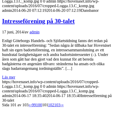
Logga.13.C_komp.jpg
0
0
admin
https://hovenaset.info/wp-
content/uploads/2016/07/cropped-Logga.13.C_komp.jpg
admin
2014-06-20 07:12:19
2014-06-20 07:12:19
Dansbanor
Intresseförening på 30-talet
17 juni, 2014
/
av
admin
Enligt Göteborgs Handels- och Sjöfartstidning fanns det redan på
30-talet en intresseförening: ”Sedan några år tillbaka har Hovenäset
haft sin egen badortsförening, en intressesammanslutning av ett
hundratal fastighetsägare och andra badortsintressenter (–). Under
åren som gått har den gjort vad den kunnat för att bereda
badgästerna en angenäm tillvaro: stränderna ha ansats och olika
slags badarrangemang iordningställts”. […]
Läs mer
https://hovenaset.info/wp-content/uploads/2016/07/cropped-
Logga.13.C_komp.jpg
0
0
admin
https://hovenaset.info/wp-
content/uploads/2016/07/cropped-Logga.13.C_komp.jpg
admin
2014-06-17 18:35:40
2014-06-17 18:35:40
Intresseförening på
30-talet
Sida 101 av 103
«
‹
99
100
101
102
103
›
»