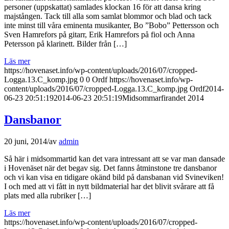
personer (uppskattat) samlades klockan 16 för att dansa kring
majstången. Tack till alla som samlat blommor och blad och tack
inte minst till våra eminenta musikanter, Bo ”Bobo” Pettersson och
Sven Hamrefors på gitarr, Erik Hamrefors på fiol och Anna
Petersson på klarinett. Bilder från […]
Läs mer
https://hovenaset.info/wp-content/uploads/2016/07/cropped-
Logga.13.C_komp.jpg
0
0
Ordf
https://hovenaset.info/wp-
content/uploads/2016/07/cropped-Logga.13.C_komp.jpg
Ordf
2014-
06-23 20:51:19
2014-06-23 20:51:19
Midsommarfirandet 2014
Dansbanor
20 juni, 2014
/
av
admin
Så här i midsommartid kan det vara intressant att se var man dansade
i Hovenäset när det begav sig. Det fanns åtminstone tre dansbanor
och vi kan visa en tidigare okänd bild på dansbanan vid Svineviken!
I och med att vi fått in nytt bildmaterial har det blivit svårare att få
plats med alla rubriker […]
Läs mer
https://hovenaset.info/wp-content/uploads/2016/07/cropped-