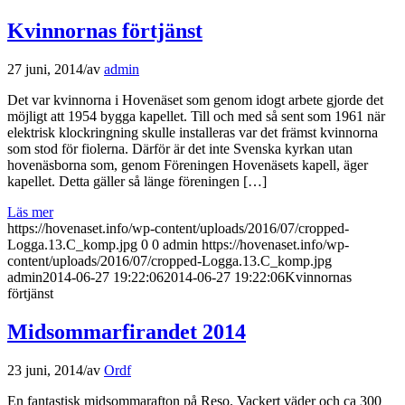
Kvinnornas förtjänst
27 juni, 2014
/
av
admin
Det var kvinnorna i Hovenäset som genom idogt arbete gjorde det
möjligt att 1954 bygga kapellet. Till och med så sent som 1961 när
elektrisk klockringning skulle installeras var det främst kvinnorna
som stod för fiolerna. Därför är det inte Svenska kyrkan utan
hovenäsborna som, genom Föreningen Hovenäsets kapell, äger
kapellet. Detta gäller så länge föreningen […]
Läs mer
https://hovenaset.info/wp-content/uploads/2016/07/cropped-
Logga.13.C_komp.jpg
0
0
admin
https://hovenaset.info/wp-
content/uploads/2016/07/cropped-Logga.13.C_komp.jpg
admin
2014-06-27 19:22:06
2014-06-27 19:22:06
Kvinnornas
förtjänst
Midsommarfirandet 2014
23 juni, 2014
/
av
Ordf
En fantastisk midsommarafton på Reso. Vackert väder och ca 300