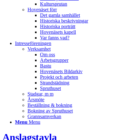
Kultursprutan
Hovenäset förr
Det gamla samhället
Historiska beskrivningar
Historiska porträtt
Hovenäsets kapell
Var fanns vad?
Intresseföreningen
Verksamhet
Om oss
Arbetsgrupper
Bastu
Hovenäsets Bildarkiv
Projekt och arbeten
Strandstädning
Spruthuset
Stadgar, m m
Årsmöte
Beställning & bokning
Bokning av Spruthuset
Grannsamverkan
Menu
Menu
Anslagstavla