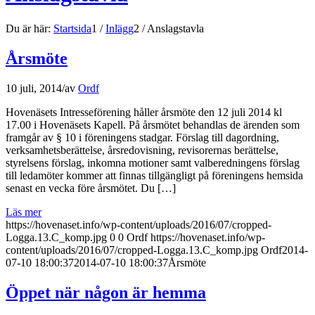
Du är här:
Startsida
1
/
Inlägg
2
/
Anslagstavla
Årsmöte
10 juli, 2014
/
av
Ordf
Hovenäsets Intresseförening håller årsmöte den 12 juli 2014 kl
17.00 i Hovenäsets Kapell. På årsmötet behandlas de ärenden som
framgår av § 10 i föreningens stadgar. Förslag till dagordning,
verksamhetsberättelse, årsredovisning, revisorernas berättelse,
styrelsens förslag, inkomna motioner samt valberedningens förslag
till ledamöter kommer att finnas tillgängligt på föreningens hemsida
senast en vecka före årsmötet. Du […]
Läs mer
https://hovenaset.info/wp-content/uploads/2016/07/cropped-
Logga.13.C_komp.jpg
0
0
Ordf
https://hovenaset.info/wp-
content/uploads/2016/07/cropped-Logga.13.C_komp.jpg
Ordf
2014-
07-10 18:00:37
2014-07-10 18:00:37
Årsmöte
Öppet när någon är hemma