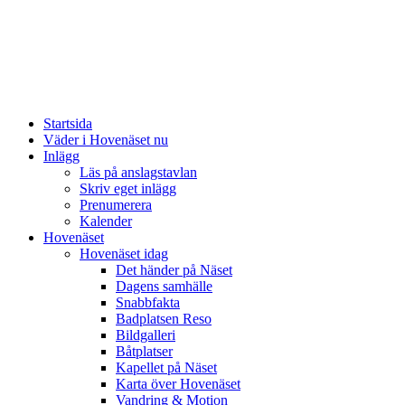
Startsida
Väder i Hovenäset nu
Inlägg
Läs på anslagstavlan
Skriv eget inlägg
Prenumerera
Kalender
Hovenäset
Hovenäset idag
Det händer på Näset
Dagens samhälle
Snabbfakta
Badplatsen Reso
Bildgalleri
Båtplatser
Kapellet på Näset
Karta över Hovenäset
Vandring & Motion