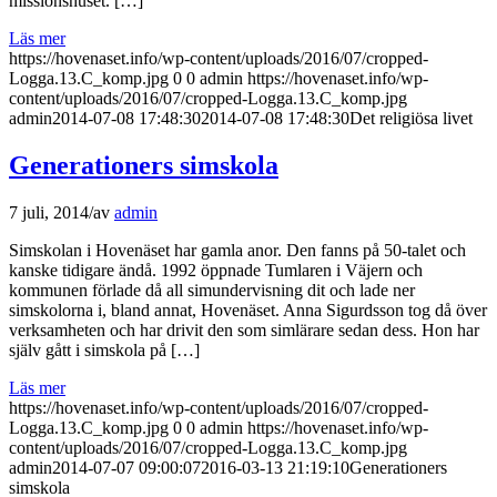
missionshuset. […]
Läs mer
https://hovenaset.info/wp-content/uploads/2016/07/cropped-
Logga.13.C_komp.jpg
0
0
admin
https://hovenaset.info/wp-
content/uploads/2016/07/cropped-Logga.13.C_komp.jpg
admin
2014-07-08 17:48:30
2014-07-08 17:48:30
Det religiösa livet
Generationers simskola
7 juli, 2014
/
av
admin
Simskolan i Hovenäset har gamla anor. Den fanns på 50-talet och
kanske tidigare ändå. 1992 öppnade Tumlaren i Väjern och
kommunen förlade då all simundervisning dit och lade ner
simskolorna i, bland annat, Hovenäset. Anna Sigurdsson tog då över
verksamheten och har drivit den som simlärare sedan dess. Hon har
själv gått i simskola på […]
Läs mer
https://hovenaset.info/wp-content/uploads/2016/07/cropped-
Logga.13.C_komp.jpg
0
0
admin
https://hovenaset.info/wp-
content/uploads/2016/07/cropped-Logga.13.C_komp.jpg
admin
2014-07-07 09:00:07
2016-03-13 21:19:10
Generationers
simskola