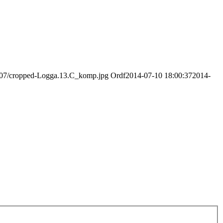
16/07/cropped-Logga.13.C_komp.jpg
Ordf
2014-07-10 18:00:37
2014-