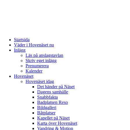
Startsida
Väder i Hovenäset nu
Inlägg
Läs på anslagstavlan
Skriv eget inlägg
Prenumerera
Kalender
Hovenäset
Hovenäset idag
Det händer på Näset
Dagens samhälle
Snabbfakta
Badplatsen Reso
Bildgalleri
Båtplatser
Kapellet på Näset
Karta över Hovenäset
Vandring & Motion