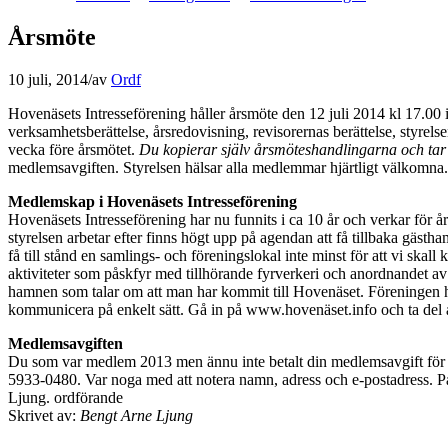
Årsmöte
10 juli, 2014
/
av
Ordf
Hovenäsets Intresseförening håller årsmöte den 12 juli 2014 kl 17.00
verksamhetsberättelse, årsredovisning, revisorernas berättelse, styrel
vecka före årsmötet.
Du kopierar själv årsmöteshandlingarna och tar 
medlemsavgiften. Styrelsen hälsar alla medlemmar hjärtligt välkomna.
Medlemskap i Hovenäsets Intresseförening
Hovenäsets Intresseförening har nu funnits i ca 10 år och verkar för
styrelsen arbetar efter finns högt upp på agendan att få tillbaka gäst
få till stånd en samlings- och föreningslokal inte minst för att vi sk
aktiviteter som påskfyr med tillhörande fyrverkeri och anordnandet a
hamnen som talar om att man har kommit till Hovenäset. Föreningen h
kommunicera på enkelt sätt. Gå in på www.hovenäset.info och ta del
Medlemsavgiften
Du som var medlem 2013 men ännu inte betalt din medlemsavgift för 20
5933-0480. Var noga med att notera namn, adress och e-postadress. 
Ljung. ordförande
Skrivet av:
Bengt Arne Ljung