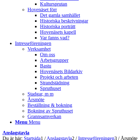
Kultursprutan
Hovenäset förr
Det gamla samhället
Historiska beskrivningar
Historiska porträtt
Hovenäsets kapell
Var fanns vad?
Intresseföreningen
Verksamhet
Om oss
Arbetsgrupper
Bastu
Hovenäsets Bildarkiv
Projekt och arbeten
Strandstädning
Spruthuset
Stadgar, m m
Årsmöte
Beställning & bokning
Bokning av Spruthuset
Grannsamverkan
Menu
Menu
Anslagstavla
Du är här:
Startsida
1
/
Anslagstavla
2
/
Intresseföreningen
3
/
Årsmöte