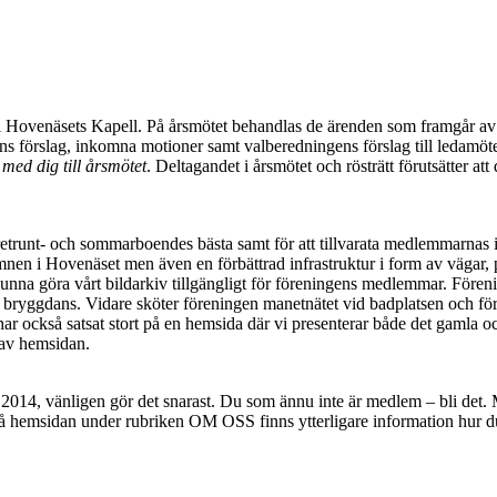
 i Hovenäsets Kapell. På årsmötet behandlas de ärenden som framgår av
sens förslag, inkomna motioner samt valberedningens förslag till ledamöt
med dig till årsmötet
. Deltagandet i årsmötet och rösträtt förutsätter att
 åretrunt- och sommarboendes bästa samt för att tillvarata medlemmarn
hamnen i Hovenäset men även en förbättrad infrastruktur i form av vägar
all kunna göra vårt bildarkiv tillgängligt för föreningens medlemmar. För
v bryggdans. Vidare sköter föreningen manetnätet vid badplatsen och fö
ar också satsat stort på en hemsida där vi presenterar både det gamla
 av hemsidan.
14, vänligen gör det snarast. Du som ännu inte är medlem – bli det. Me
På hemsidan under rubriken OM OSS finns ytterligare information hur 