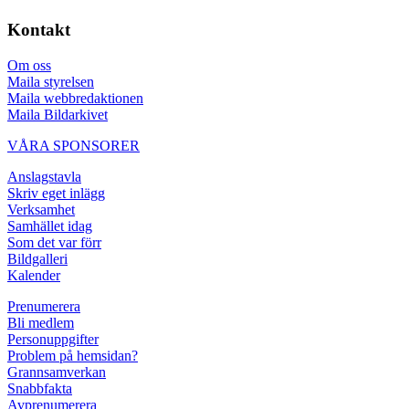
Kontakt
Om oss
Maila styrelsen
Maila webbredaktionen
Maila Bildarkivet
VÅRA SPONSORER
Anslagstavla
Skriv eget inlägg
Verksamhet
Samhället idag
Som det var förr
Bildgalleri
Kalender
Prenumerera
Bli medlem
Personuppgifter
Problem på hemsidan?
Grannsamverkan
Snabbfakta
Avprenumerera