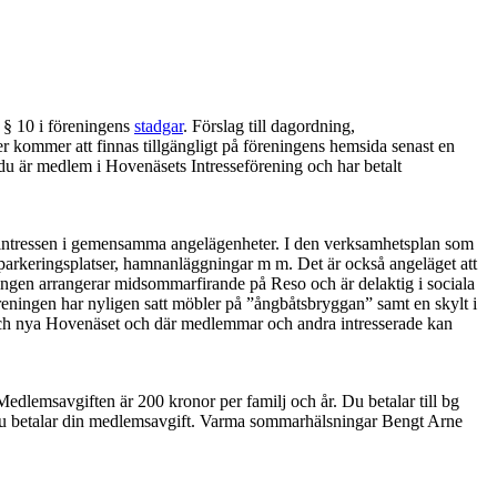
 § 10 i föreningens
stadgar
. Förslag till dagordning,
er kommer att finnas tillgängligt på föreningens hemsida senast en
du är medlem i Hovenäsets Intresseförening och har betalt
as intressen i gemensamma angelägenheter. I den verksamhetsplan som
, parkeringsplatser, hamnanläggningar m m. Det är också angeläget att
eningen arrangerar midsommarfirande på Reso och är delaktig i sociala
reningen har nyligen satt möbler på ”ångbåtsbryggan” samt en skylt i
 och nya Hovenäset och där medlemmar och andra intresserade kan
dlemsavgiften är 200 kronor per familj och år. Du betalar till bg
du betalar din medlemsavgift. Varma sommarhälsningar Bengt Arne