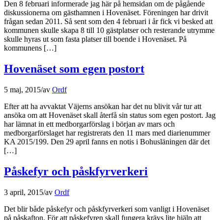
Den 8 februari informerade jag här på hemsidan om de pågående
diskussionerna om gästhamnen i Hovenäset. Föreningen har drivit
frågan sedan 2011. Så sent som den 4 februari i år fick vi besked att
kommunen skulle skapa 8 till 10 gästplatser och resterande utrymme
skulle hyras ut som fasta platser till boende i Hovenäset. På
kommunens […]
Hovenäset som egen postort
5 maj, 2015
/
av
Ordf
Efter att ha avvaktat Väjerns ansökan har det nu blivit vår tur att
ansöka om att Hovenäset skall återfå sin status som egen postort. Jag
har lämnat in ett medborgarförslag i början av mars och
medborgarförslaget har registrerats den 11 mars med diarienummer
KA 2015/199. Den 29 april fanns en notis i Bohusläningen där det
[…]
Påskefyr och påskfyrverkeri
3 april, 2015
/
av
Ordf
Det blir både påskefyr och påskfyrverkeri som vanligt i Hovenäset
på påskafton. För att påskefyren skall fungera krävs lite hjälp att