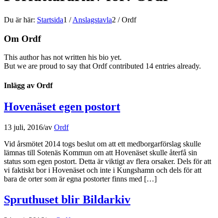
Du är här:
Startsida
1
/
Anslagstavla
2
/
Ordf
Om
Ordf
This author has not written his bio yet.
But we are proud to say that
Ordf
contributed 14 entries already.
Inlägg av Ordf
Hovenäset egen postort
13 juli, 2016
/
av
Ordf
Vid årsmötet 2014 togs beslut om att ett medborgarförslag skulle
lämnas till Sotenäs Kommun om att Hovenäset skulle återfå sin
status som egen postort. Detta är viktigt av flera orsaker. Dels för att
vi faktiskt bor i Hovenäset och inte i Kungshamn och dels för att
bara de orter som är egna postorter finns med […]
Spruthuset blir Bildarkiv