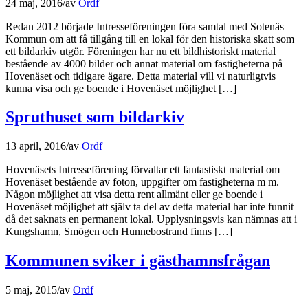
24 maj, 2016
/
av
Ordf
Redan 2012 började Intresseföreningen föra samtal med Sotenäs
Kommun om att få tillgång till en lokal för den historiska skatt som
ett bildarkiv utgör. Föreningen har nu ett bildhistoriskt material
bestående av 4000 bilder och annat material om fastigheterna på
Hovenäset och tidigare ägare. Detta material vill vi naturligtvis
kunna visa och ge boende i Hovenäset möjlighet […]
Spruthuset som bildarkiv
13 april, 2016
/
av
Ordf
Hovenäsets Intresseförening förvaltar ett fantastiskt material om
Hovenäset bestående av foton, uppgifter om fastigheterna m m.
Någon möjlighet att visa detta rent allmänt eller ge boende i
Hovenäset möjlighet att själv ta del av detta material har inte funnit
då det saknats en permanent lokal. Upplysningsvis kan nämnas att i
Kungshamn, Smögen och Hunnebostrand finns […]
Kommunen sviker i gästhamnsfrågan
5 maj, 2015
/
av
Ordf