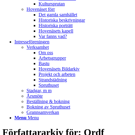
Kultursprutan
Hovenäset förr
Det gamla samhället
Historiska beskrivningar
Historiska porträtt
Hovenäsets kapell
Var fanns vad?
Intresseföreningen
Verksamhet
Om oss
Arbetsgrupper
Bastu
Hovenäsets Bildarkiv
Projekt och arbeten
Strandstädning
Spruthuset
Stadgar, m m
Årsmöte
Beställning & bokning
Bokning av Spruthuset
Grannsamverkan
Menu
Menu
Författararkiv för: Ordf