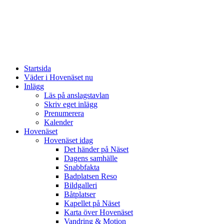
Startsida
Väder i Hovenäset nu
Inlägg
Läs på anslagstavlan
Skriv eget inlägg
Prenumerera
Kalender
Hovenäset
Hovenäset idag
Det händer på Näset
Dagens samhälle
Snabbfakta
Badplatsen Reso
Bildgalleri
Båtplatser
Kapellet på Näset
Karta över Hovenäset
Vandring & Motion