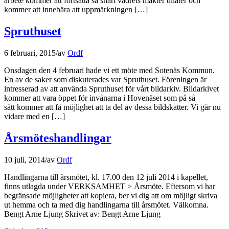
arbete kommer att fortsätta så snart vädrets makter tillåter och
kommer att innebära att uppmärkningen […]
Spruthuset
6 februari, 2015
/
av
Ordf
Onsdagen den 4 februari hade vi ett möte med Sotenäs Kommun.
En av de saker som diskuterades var Spruthuset. Föreningen är
intresserad av att använda Spruthuset för vårt bildarkiv. Bildarkivet
kommer att vara öppet för invånarna i Hovenäset som på så
sätt kommer att få möjlighet att ta del av dessa bildskatter. Vi går nu
vidare med en […]
Årsmöteshandlingar
10 juli, 2014
/
av
Ordf
Handlingarna till årsmötet, kl. 17.00 den 12 juli 2014 i kapellet,
finns utlagda under VERKSAMHET > Årsmöte. Eftersom vi har
begränsade möjligheter att kopiera, ber vi dig att om möjligt skriva
ut hemma och ta med dig handlingarna till årsmötet. Välkomna.
Bengt Arne Ljung Skrivet av: Bengt Arne Ljung