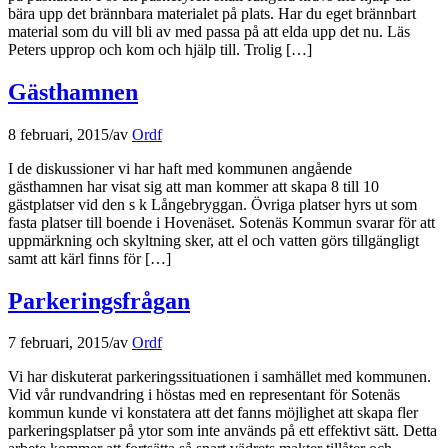
bära upp det brännbara materialet på plats. Har du eget brännbart
material som du vill bli av med passa på att elda upp det nu. Läs
Peters upprop och kom och hjälp till. Trolig […]
Gästhamnen
8 februari, 2015
/
av
Ordf
I de diskussioner vi har haft med kommunen angående
gästhamnen har visat sig att man kommer att skapa 8 till 10
gästplatser vid den s k Långebryggan. Övriga platser hyrs ut som
fasta platser till boende i Hovenäset. Sotenäs Kommun svarar för att
uppmärkning och skyltning sker, att el och vatten görs tillgängligt
samt att kärl finns för […]
Parkeringsfrågan
7 februari, 2015
/
av
Ordf
Vi har diskuterat parkeringssituationen i samhället med kommunen.
Vid vår rundvandring i höstas med en representant för Sotenäs
kommun kunde vi konstatera att det fanns möjlighet att skapa fler
parkeringsplatser på ytor som inte används på ett effektivt sätt. Detta