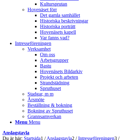
Kultursprutan
Hovenäset förr
Det gamla samhället
Historiska beskrivningar
Historiska porträtt
Hovenäsets kapell
Var fanns vad?
Intresseföreningen
Verksamhet
Om oss
Arbetsgrupper
Bastu
Hovenäsets Bildarkiv
Projekt och arbeten
Strandstädning
Spruthuset
Stadgar, m m
Årsmöte
Beställning & bokning
Bokning av Spruthuset
Grannsamverkan
Menu
Menu
Anslagstavla
Du är här:
Startsida
1
/
Anslagstavla
2
/
Intresseföreningen
3
/