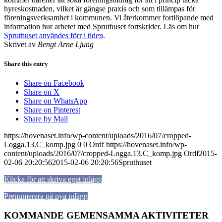
hyreskostnaden, vilket är gängse praxis och som tillämpas för
föreningsverksamhet i kommunen. Vi återkommer fortlöpande med
information hur arbetet med Spruthuset fortskrider. Läs om hur
Spruthuset användes förr i tiden
.
Skrivet av
Bengt Arne Ljung
Share this entry
Share on Facebook
Share on X
Share on WhatsApp
Share on Pinterest
Share by Mail
https://hovenaset.info/wp-content/uploads/2016/07/cropped-
Logga.13.C_komp.jpg
0
0
Ordf
https://hovenaset.info/wp-
content/uploads/2016/07/cropped-Logga.13.C_komp.jpg
Ordf
2015-
02-06 20:20:56
2015-02-06 20:20:56
Spruthuset
Klicka för att skriva eget inlägg
Prenumerera på nya inlägg
KOMMANDE GEMENSAMMA AKTIVITETER