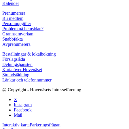
Kalender
Prenumerera
Bli medlem
Personuppgifter
Problem på hemsidan?
Grannsamverkan
Snabbfakta
Avprenumerera
Beställningar & lokalbokning
Förslagslåda
Delningstjänsten
Karta över Hovenäset
Strandstädning
Länkar och telefonnummer
@ Copyright - Hovenäsets Intresseförening
X
Instagram
Facebook
Mail
Interaktiv karta
Parkeringsfrågan