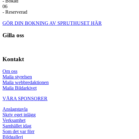
- Bokad
06
- Reserverad
GÖR DIN BOKNING AV SPRUTHUSET HÄR
Gilla oss
Kontakt
Om oss
Maila styrelsen
Maila webbredaktionen
Maila Bildarkivet
VÅRA SPONSORER
Anslagstavla
Skriv eget inlägg
Verksamhet
Samhället idag
Som det var förr
Bildgalleri