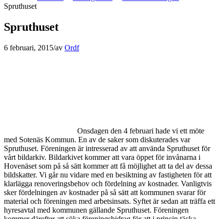
Spruthuset
Spruthuset
6 februari, 2015
/
av
Ordf
Onsdagen den 4 februari hade vi ett möte
med Sotenäs Kommun. En av de saker som diskuterades var
Spruthuset. Föreningen är intresserad av att använda Spruthuset för
vårt bildarkiv. Bildarkivet kommer att vara öppet för invånarna i
Hovenäset som på så sätt kommer att få möjlighet att ta del av dessa
bildskatter. Vi går nu vidare med en besiktning av fastigheten för att
klarlägga renoveringsbehov
och fördelning av kostnader. Vanligtvis
sker fördelningen av kostnader på så sätt att kommunen svarar för
material och föreningen med arbetsinsats. Syftet är sedan att träffa ett
hyresavtal med kommunen gällande Spruthuset. Föreningen
kommer därefter att söka föreningsbidrag för att i princip täcka