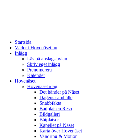
Startsida
Väder i Hovenäset nu
Inlägg
Läs på anslagstavlan
Skriv eget inlägg
Prenumerera
Kalender
Hovenäset
Hovenäset idag
Det händer på Näset
Dagens samhälle
Snabbfakta
Badplatsen Reso
Bildgalleri
Båtplatser
Kapellet på Näset
Karta över Hovenäset
Vandring & Motion