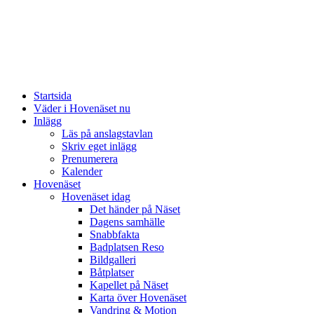
Startsida
Väder i Hovenäset nu
Inlägg
Läs på anslagstavlan
Skriv eget inlägg
Prenumerera
Kalender
Hovenäset
Hovenäset idag
Det händer på Näset
Dagens samhälle
Snabbfakta
Badplatsen Reso
Bildgalleri
Båtplatser
Kapellet på Näset
Karta över Hovenäset
Vandring & Motion