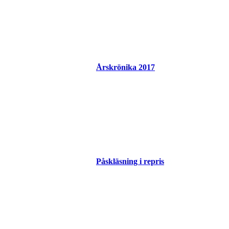
Årskrönika 2017
Påskläsning i repris