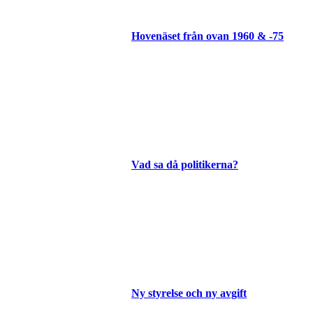
Hovenäset från ovan 1960 & -75
Vad sa då politikerna?
Ny styrelse och ny avgift