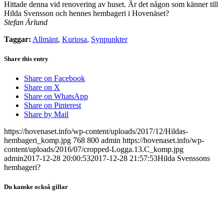
Hittade denna vid renovering av huset. Är det någon som känner till
Hilda Svensson och hennes hembageri i Hovenäset?
Stefan Ärlund
Taggar:
Allmänt
,
Kuriosa
,
Synpunkter
Share this entry
Share on Facebook
Share on X
Share on WhatsApp
Share on Pinterest
Share by Mail
https://hovenaset.info/wp-content/uploads/2017/12/Hildas-
hembageri_komp.jpg
768
800
admin
https://hovenaset.info/wp-
content/uploads/2016/07/cropped-Logga.13.C_komp.jpg
admin
2017-12-28 20:00:53
2017-12-28 21:57:53
Hilda Svenssons
hembageri?
Du kanske också gillar