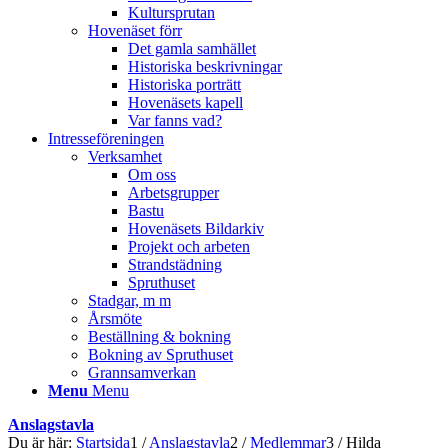
Kultursprutan
Hovenäset förr
Det gamla samhället
Historiska beskrivningar
Historiska porträtt
Hovenäsets kapell
Var fanns vad?
Intresseföreningen
Verksamhet
Om oss
Arbetsgrupper
Bastu
Hovenäsets Bildarkiv
Projekt och arbeten
Strandstädning
Spruthuset
Stadgar, m m
Årsmöte
Beställning & bokning
Bokning av Spruthuset
Grannsamverkan
Menu
Menu
Anslagstavla
Du är här:
Startsida
1
/
Anslagstavla
2
/
Medlemmar
3
/
Hilda