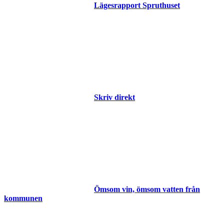
Lägesrapport Spruthuset
Skriv direkt
Ömsom vin, ömsom vatten från
kommunen