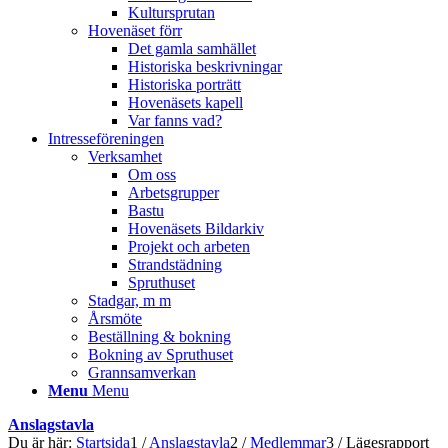
Kultursprutan
Hovenäset förr
Det gamla samhället
Historiska beskrivningar
Historiska porträtt
Hovenäsets kapell
Var fanns vad?
Intresseföreningen
Verksamhet
Om oss
Arbetsgrupper
Bastu
Hovenäsets Bildarkiv
Projekt och arbeten
Strandstädning
Spruthuset
Stadgar, m m
Årsmöte
Beställning & bokning
Bokning av Spruthuset
Grannsamverkan
Menu
Menu
Anslagstavla
Du är här:
Startsida
1
/
Anslagstavla
2
/
Medlemmar
3
/
Lägesrapport