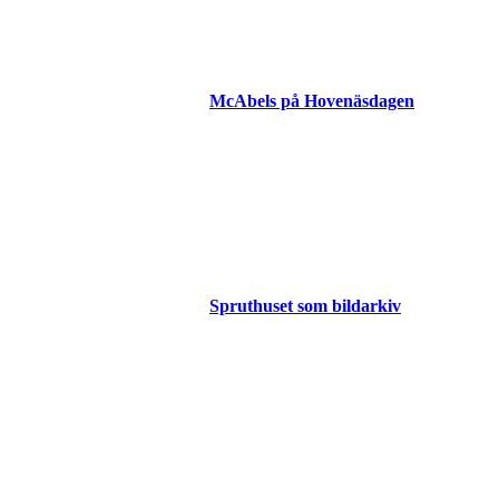
McAbels på Hovenäsdagen
Spruthuset som bildarkiv