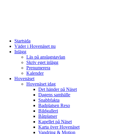
Startsida
Väder i Hovenäset nu
Inlägg
Läs på anslagstavlan
Skriv eget inlägg
Prenumerera
Kalender
Hovenäset
Hovenäset idag
Det händer på Näset
Dagens samhälle
Snabbfakta
Badplatsen Reso
Bildgalleri
Båtplatser
Kapellet på Näset
Karta över Hovenäset
Vandring & Motion