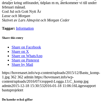
detaljer kring utförandet, tidplan m m, återkommer vi till under
februari månad.
God Jul och Gott Nytt År
Lasse och Morgan
Skrivet av
Lars Almqvist och Morgan Ceder
Taggar:
Information
Share this entry
Share on Facebook
Share on X
Share on WhatsApp
Share on Pinterest
Share by Mail
https://hovenaset.info/wp-content/uploads/2015/12/Bastu_komp-
1.jpg
362
362
admin
https://hovenaset.info/wp-
content/uploads/2016/07/cropped-Logga.13.C_komp.jpg
admin
2015-12-18 15:30:53
2016-01-18 11:06:16
Lägesrapport
bastuprojektet
Du kanske också gillar