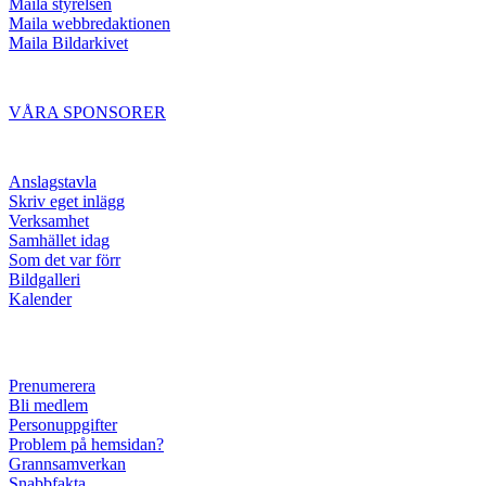
Maila styrelsen
Maila webbredaktionen
Maila Bildarkivet
VÅRA SPONSORER
Anslagstavla
Skriv eget inlägg
Verksamhet
Samhället idag
Som det var förr
Bildgalleri
Kalender
Prenumerera
Bli medlem
Personuppgifter
Problem på hemsidan?
Grannsamverkan
Snabbfakta